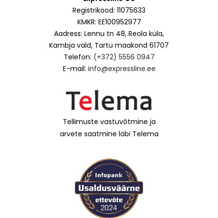
Registrikood: 11075633
KMKR: EE100952977
Aadress: Lennu tn 48, Reola küla,
Kambja vald, Tartu maakond 61707
Telefon:
(+372) 5556 0947
E-mail:
info@expressline.ee
Tellimuste vastuvõtmine ja
arvete saatmine läbi Telema