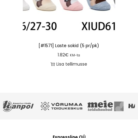
[#1571] Laste sokid (5 pr/pk)
1.82
€
KM-ta
Lisa tellimusse
Expressline OÜ