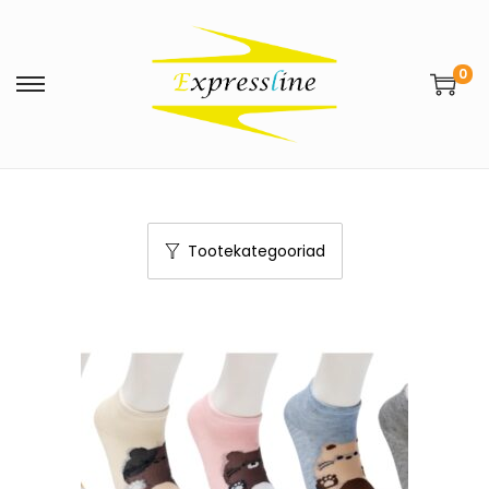
0
Tootekategooriad