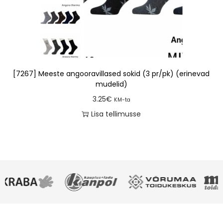
[7267] Meeste angooravillased sokid (3 pr/pk) (erinevad
mudelid)
3.25
€
KM-ta
Lisa tellimusse