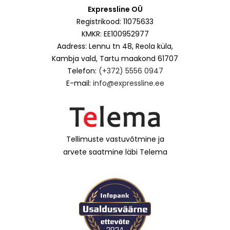
Expressline OÜ
Registrikood: 11075633
KMKR: EE100952977
Aadress: Lennu tn 48, Reola küla,
Kambja vald, Tartu maakond 61707
Telefon:
(+372) 5556 0947
E-mail:
info@expressline.ee
Tellimuste vastuvõtmine ja
arvete saatmine läbi Telema