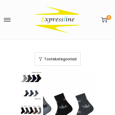
0
Tootekategooriad