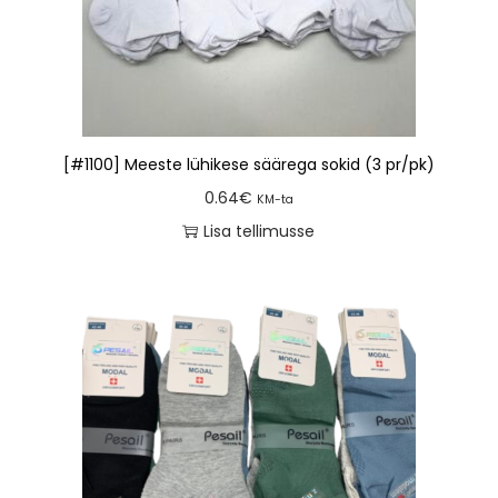
[#1100] Meeste lühikese säärega sokid (3 pr/pk)
0.64
€
KM-ta
Lisa tellimusse