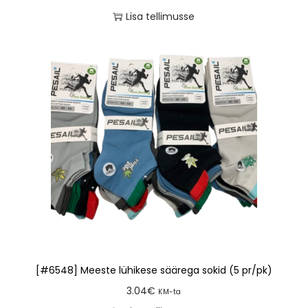
Lisa tellimusse
[#6548] Meeste lühikese säärega sokid (5 pr/pk)
3.04
€
KM-ta