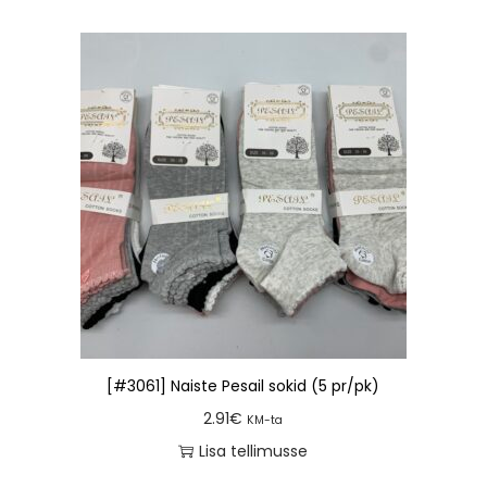
[#3061] Naiste Pesail sokid (5 pr/pk)
2.91
€
KM-ta
Lisa tellimusse