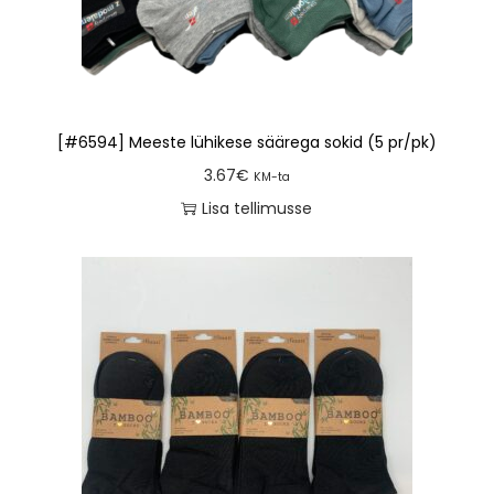
[#6594] Meeste lühikese säärega sokid (5 pr/pk)
3.67
€
KM-ta
Lisa tellimusse