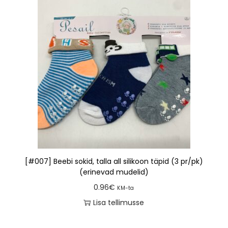
[#007] Beebi sokid, talla all silikoon täpid (3 pr/pk)
(erinevad mudelid)
0.96
€
KM-ta
Lisa tellimusse