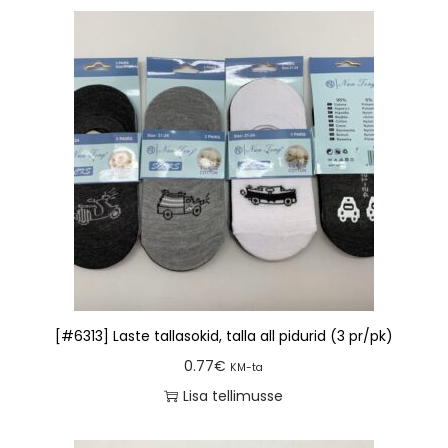
[#6313] Laste tallasokid, talla all pidurid (3 pr/pk)
0.77
€
KM-ta
Lisa tellimusse