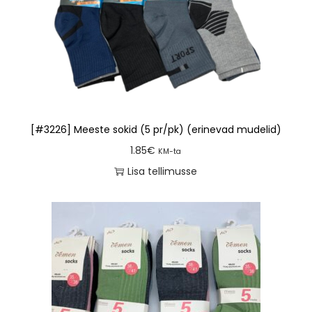
[#3226] Meeste sokid (5 pr/pk) (erinevad mudelid)
1.85
€
KM-ta
Lisa tellimusse