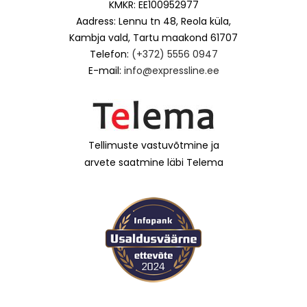
KMKR: EE100952977
Aadress: Lennu tn 48, Reola küla,
Kambja vald, Tartu maakond 61707
Telefon:
(+372) 5556 0947
E-mail:
info@expressline.ee
Tellimuste vastuvõtmine ja
arvete saatmine läbi Telema