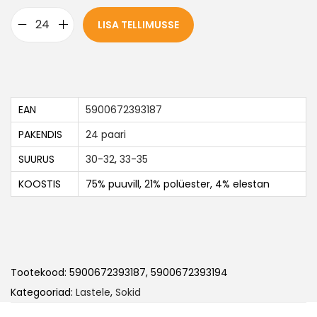
LISA TELLIMUSSE
EAN
5900672393187
PAKENDIS
24 paari
SUURUS
30-32
,
33-35
KOOSTIS
75% puuvill, 21% polüester, 4% elestan
Tootekood:
5900672393187, 5900672393194
Kategooriad:
Lastele
,
Sokid