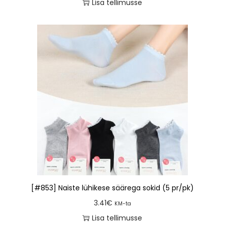
Lisa tellimusse
[#853] Naiste lühikese säärega sokid (5 pr/pk)
3.41
€
KM-ta
Lisa tellimusse