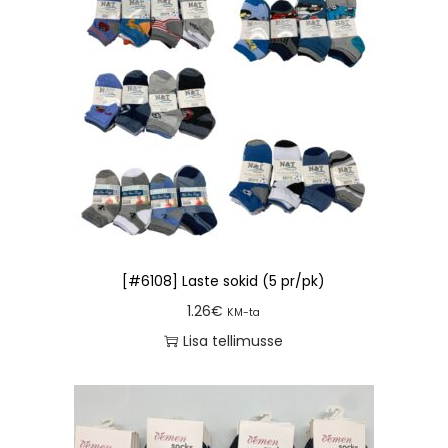
[#6108] Laste sokid (5 pr/pk)
1.26
€
KM-ta
Lisa tellimusse