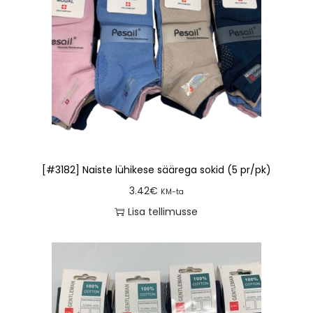
[#3182] Naiste lühikese säärega sokid (5 pr/pk)
3.42
€
KM-ta
Lisa tellimusse