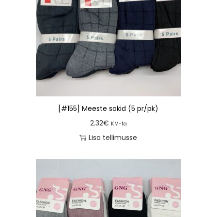
[#155] Meeste sokid (5 pr/pk)
2.32
€
KM-ta
Lisa tellimusse