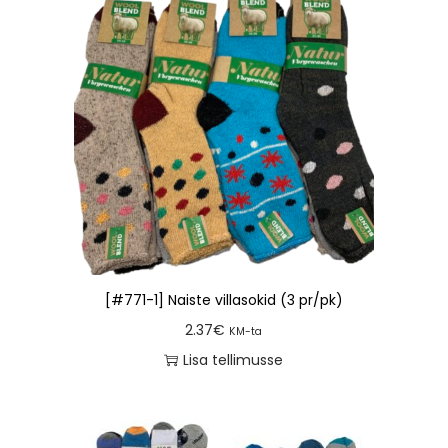
[#771-1] Naiste villasokid (3 pr/pk)
2.37
€
KM-ta
Lisa tellimusse