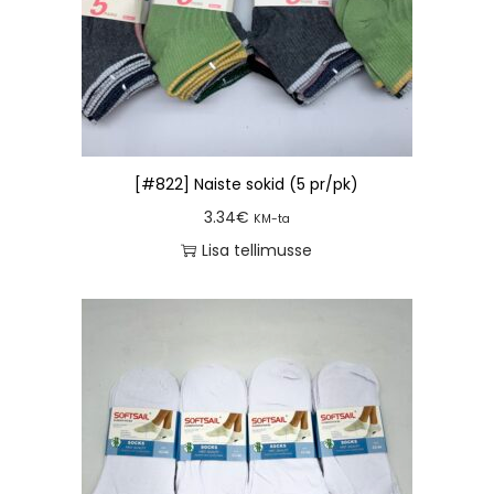
[#822] Naiste sokid (5 pr/pk)
3.34
€
KM-ta
Lisa tellimusse