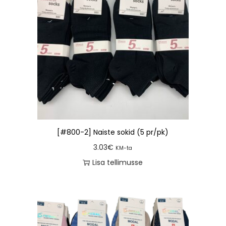
[#800-2] Naiste sokid (5 pr/pk)
3.03
€
KM-ta
Lisa tellimusse