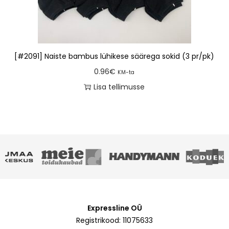
[#2091] Naiste bambus lühikese säärega sokid (3 pr/pk)
0.96
€
KM-ta
Lisa tellimusse
Expressline OÜ
Registrikood: 11075633