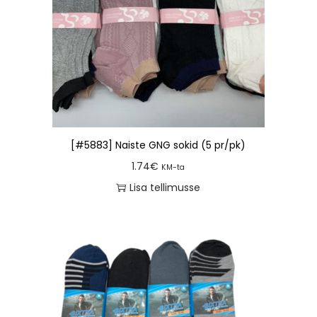
[#5883] Naiste GNG sokid (5 pr/pk)
1.74
€
KM-ta
Lisa tellimusse