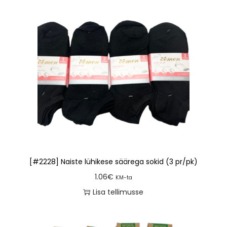
[#2228] Naiste lühikese säärega sokid (3 pr/pk)
1.06
€
KM-ta
Lisa tellimusse