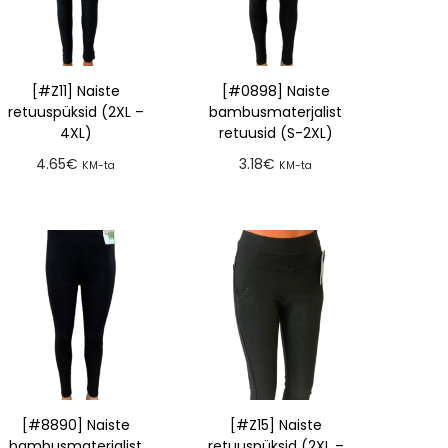
[#Z11] Naiste
[#0898] Naiste
retuuspüksid (2XL –
bambusmaterjalist
4XL)
retuusid (S-2XL)
4.65
€
3.18
€
KM-ta
KM-ta
Lisa tellimusse
Lisa tellimusse
[#8890] Naiste
[#Z15] Naiste
bambusmaterjalist
retuuspüksid (2XL –