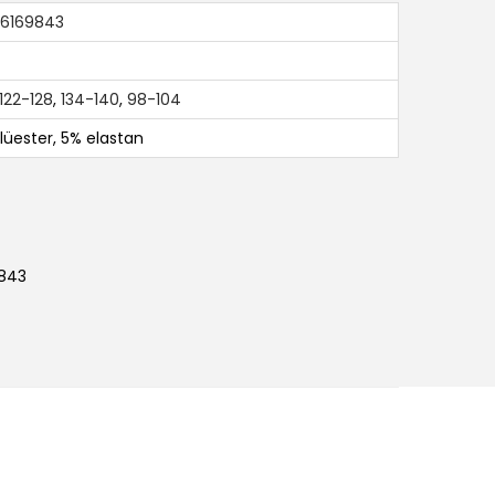
6169843
122-128
,
134-140
,
98-104
lüester, 5% elastan
9843