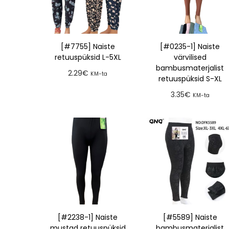
[#7755] Naiste
[#0235-1] Naiste
retuuspüksid L-5XL
värvilised
bambusmaterjalist
2.29
€
KM-ta
retuuspüksid S-XL
Lisa tellimusse
3.35
€
KM-ta
Lisa tellimusse
[#2238-1] Naiste
[#5589] Naiste
mustad retuuspüksid
bambusmaterjalist