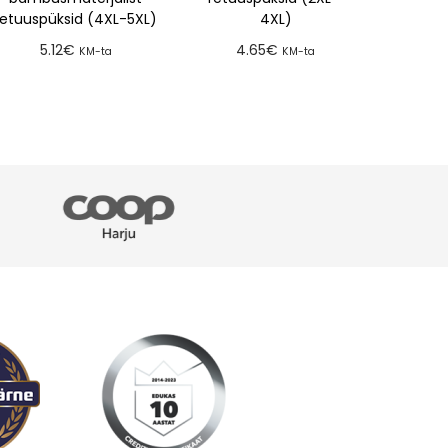
retuuspüksid (4XL-5XL)
4XL)
5.12
€
4.65
€
KM-ta
KM-ta
Lisa tellimusse
Lisa tellimusse