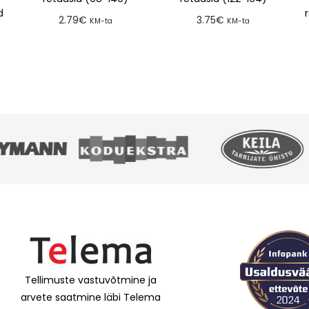
d
2.79
€
3.75
€
KM-ta
KM-ta
Lisa tellimusse
Lisa tellimusse
Tellimuste vastuvõtmine ja
arvete saatmine läbi Telema