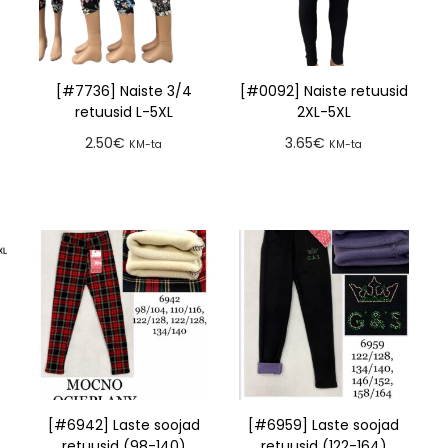
[#7736] Naiste 3/4
[#0092] Naiste retuusid
retuusid L-5XL
2XL-5XL
2.50
€
3.65
€
KM-ta
KM-ta
Lisa tellimusse
Lisa tellimusse
[#6942] Laste soojad
[#6959] Laste soojad
retuusid (98-140)
retuusid (122-164)