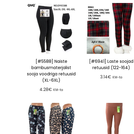
[#5588] Naiste
[#6941] Laste soojad
bambusmaterjalist
retuusid (122-164)
sooja voodriga retuusid
3.14
€
KM-ta
(XL-6XL)
Lisa tellimusse
4.28
€
KM-ta
Lisa tellimusse