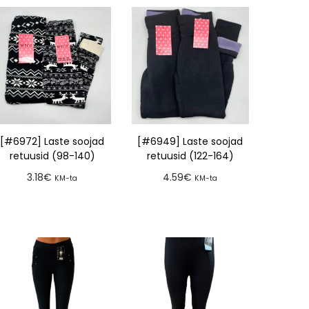
[#6972] Laste soojad
[#6949] Laste soojad
retuusid (98-140)
retuusid (122-164)
3.18
€
4.59
€
KM-ta
KM-ta
Lisa tellimusse
Lisa tellimusse