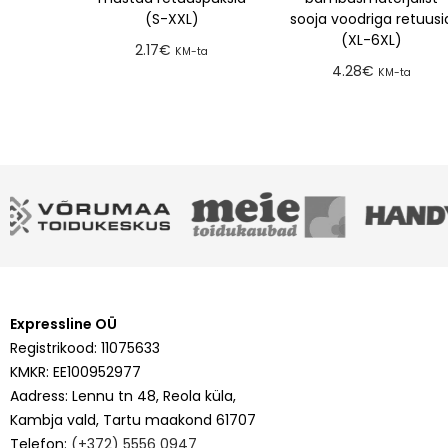
(S-XXL)
sooja voodriga retuusi
(XL-6XL)
2.17
€
KM-ta
4.28
€
KM-ta
Lisa tellimusse
Lisa tellimusse
Expressline OÜ
Registrikood: 11075633
KMKR: EE100952977
Aadress: Lennu tn 48, Reola küla,
Kambja vald, Tartu maakond 61707
Telefon:
(+372) 5556 0947