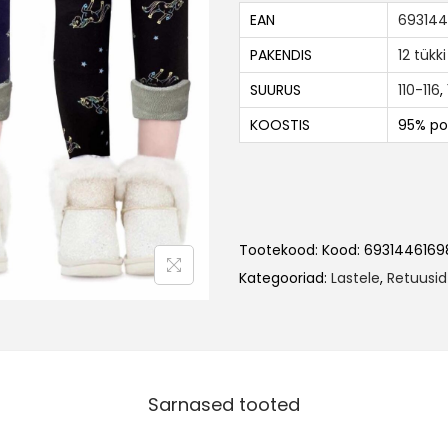
EAN
693144
PAKENDIS
12 tükki
SUURUS
110-116
,
KOOSTIS
95% po
Tootekood:
Kood: 693144616
Kategooriad:
Lastele
,
Retuusid
Sarnased tooted