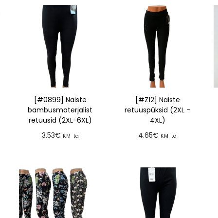
[#0899] Naiste
[#Z12] Naiste
bambusmaterjalist
retuuspüksid (2XL –
retuusid (2XL-6XL)
4XL)
3.53
€
4.65
€
KM-ta
KM-ta
Lisa tellimusse
Lisa tellimusse