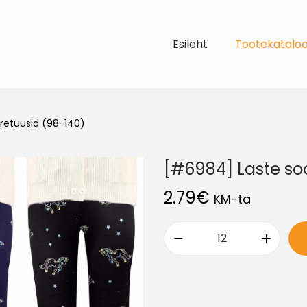
Esileht
Tootekatalo
retuusid (98-140)
[#6984] Laste so
2.79
€
KM-ta