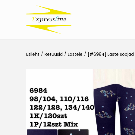
Esileht
/
Retuusid
/
Lastele
/
[#6984] Laste soojad 