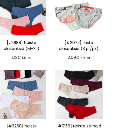
[#0188] Naiste
[#2072] Laste
aluspüksid (M-XL)
aluspüksid (3 pr/pk)
1.12
€
2.09
€
KM-ta
KM-ta
Lisa tellimusse
Lisa tellimusse
[#3268] Naiste
[#0156] Naiste stringid