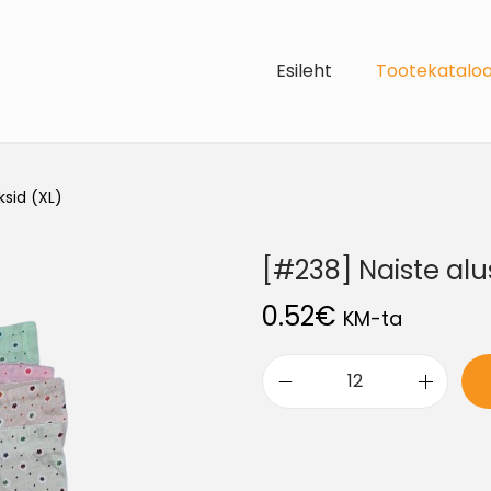
Esileht
Tootekatalo
ksid (XL)
[#238] Naiste alu
0.52
€
KM-ta