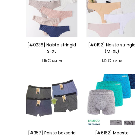
[#0238] Naiste stringid
[#0192] Naiste stringi
S-XL
(M-XL)
1.15
€
1.12
€
KM-ta
KM-ta
Lisa tellimusse
Lisa tellimusse
[#357] Poiste bokserid
[#6162] Meeste