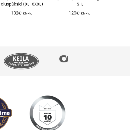
aluspüksid (XL-XXXL)
S-L
1.32
€
1.29
€
KM-ta
KM-ta
Lisa tellimusse
Lisa tellimusse