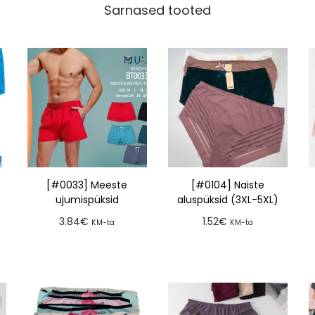
Sarnased tooted
[#0033] Meeste
[#0104] Naiste
ujumispüksid
aluspüksid (3XL-5XL)
3.84
€
1.52
€
KM-ta
KM-ta
Lisa tellimusse
Lisa tellimusse