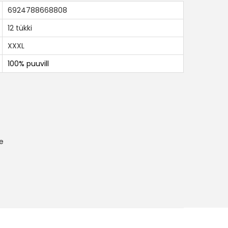
6924788668808
12 tükki
XXXL
100% puuvill
le