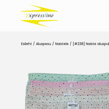
Esileht
/
Aluspesu
/
Naistele
/
[#238] Naiste aluspü