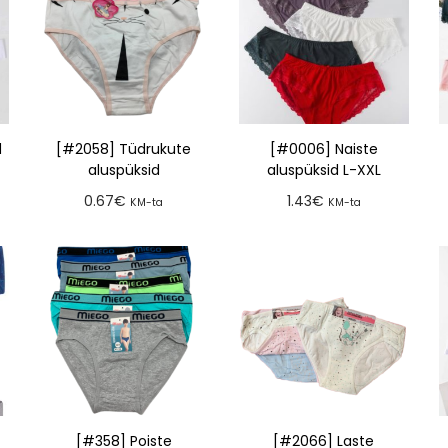
d
[#2058] Tüdrukute
[#0006] Naiste
aluspüksid
aluspüksid L-XXL
0.67
€
1.43
€
KM-ta
KM-ta
Lisa tellimusse
Lisa tellimusse
[#358] Poiste
[#2066] Laste