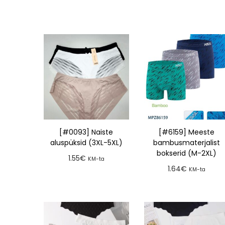
[#0093] Naiste
[#6159] Meeste
aluspüksid (3XL-5XL)
bambusmaterjalist
bokserid (M-2XL)
1.55
€
KM-ta
1.64
€
KM-ta
Lisa tellimusse
Lisa tellimusse