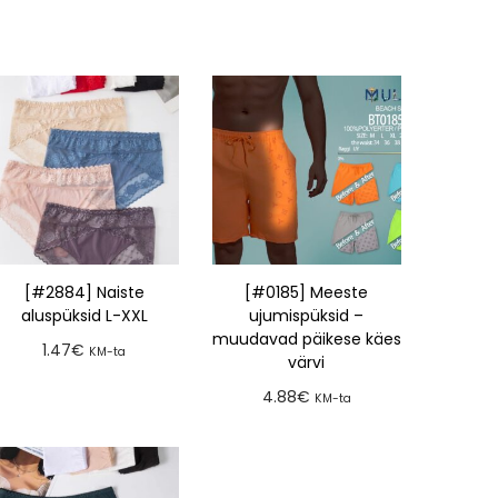
[#2884] Naiste
[#0185] Meeste
aluspüksid L-XXL
ujumispüksid –
muudavad päikese käes
1.47
€
KM-ta
värvi
Lisa tellimusse
4.88
€
KM-ta
Lisa tellimusse