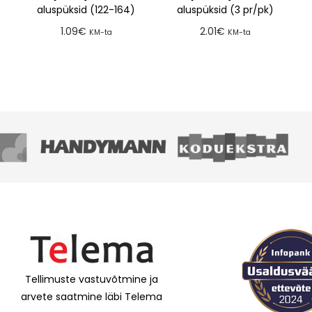
aluspüksid (122-164)
aluspüksid (3 pr/pk)
1.09
€
2.01
€
KM-ta
KM-ta
Lisa tellimusse
Lisa tellimusse
Tellimuste vastuvõtmine ja
arvete saatmine läbi Telema