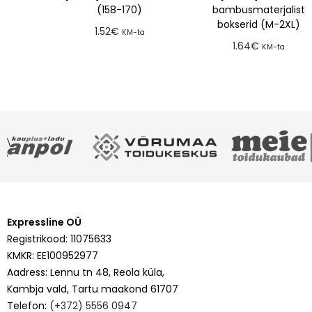
(158-170)
bambusmaterjalist
bokserid (M-2XL)
1.52
€
KM-ta
1.64
€
KM-ta
Lisa tellimusse
Lisa tellimusse
Expressline OÜ
Registrikood: 11075633
KMKR: EE100952977
Aadress: Lennu tn 48, Reola küla,
Kambja vald, Tartu maakond 61707
Telefon:
(+372) 5556 0947