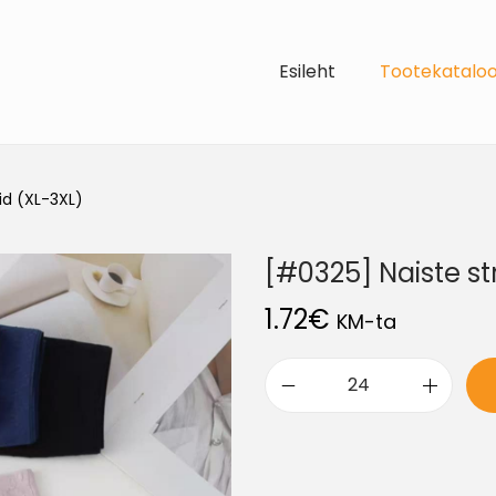
Esileht
Tootekatalo
id (XL-3XL)
[#0325] Naiste st
1.72
€
KM-ta