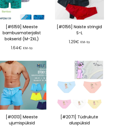
[#6159] Meeste
[#0156] Naiste stringid
bambusmaterjalist
S-L
bokserid (M-2XL)
1.29
€
KM-ta
1.64
€
KM-ta
Lisa tellimusse
Lisa tellimusse
[#0013] Meeste
[#2071] Tüdrukute
ujumispüksid
aluspüksid