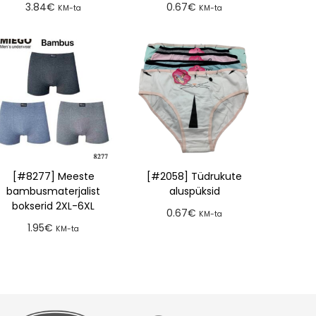
3.84
€
0.67
€
KM-ta
KM-ta
Lisa tellimusse
Lisa tellimusse
[#8277] Meeste
[#2058] Tüdrukute
bambusmaterjalist
aluspüksid
bokserid 2XL-6XL
0.67
€
KM-ta
1.95
€
KM-ta
Lisa tellimusse
Lisa tellimusse