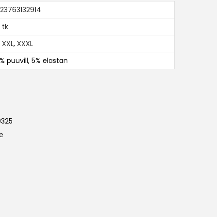
23763132914
 tk
,
XXL
,
XXXL
% puuvill, 5% elastan
0325
le