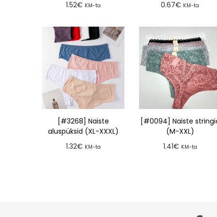
1.52
€
0.67
€
KM-ta
KM-ta
Lisa tellimusse
Lisa tellimusse
[#3268] Naiste
[#0094] Naiste stringi
aluspüksid (XL-XXXL)
(M-XXL)
1.32
€
1.41
€
KM-ta
KM-ta
Lisa tellimusse
Lisa tellimusse