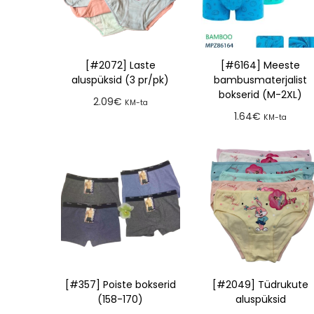
[#2072] Laste
[#6164] Meeste
aluspüksid (3 pr/pk)
bambusmaterjalist
bokserid (M-2XL)
2.09
€
KM-ta
1.64
€
KM-ta
Lisa tellimusse
Lisa tellimusse
[#357] Poiste bokserid
[#2049] Tüdrukute
(158-170)
aluspüksid