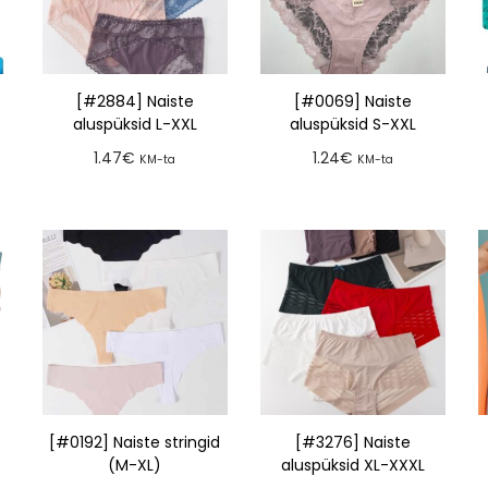
[#2884] Naiste
[#0069] Naiste
aluspüksid L-XXL
aluspüksid S-XXL
1.47
€
1.24
€
KM-ta
KM-ta
Lisa tellimusse
Lisa tellimusse
[#0192] Naiste stringid
[#3276] Naiste
(M-XL)
aluspüksid XL-XXXL