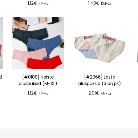
1.12
€
1.40
€
KM-ta
KM-ta
Lisa tellimusse
Lisa tellimusse
d
[#0188] Naiste
[#2066] Laste
aluspüksid (M-XL)
aluspüksid (3 pr/pk)
1.12
€
2.01
€
KM-ta
KM-ta
Lisa tellimusse
Lisa tellimusse