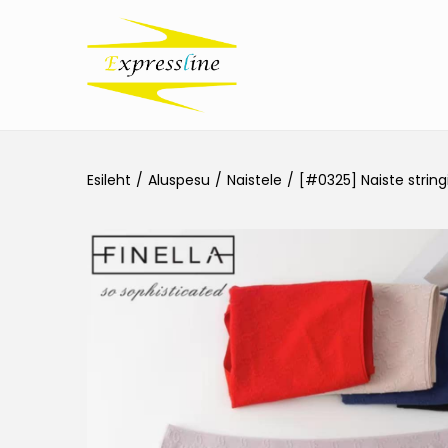
Esileht
/
Aluspesu
/
Naistele
/
[#0325] Naiste string