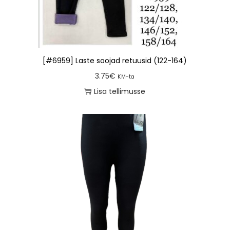
[#6959] Laste soojad retuusid (122-164)
3.75
€
KM-ta
Lisa tellimusse