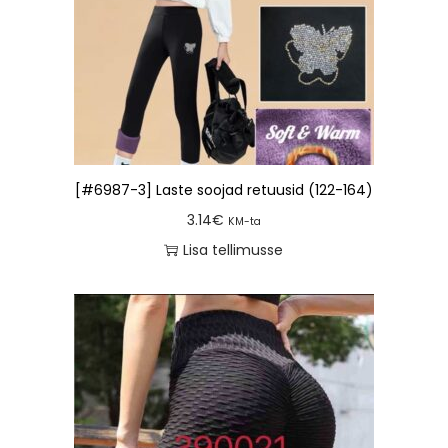
[#6987-3] Laste soojad retuusid (122-164)
3.14
€
KM-ta
Lisa tellimusse