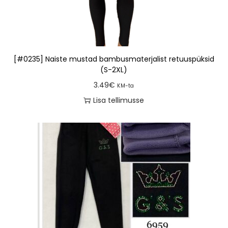
[#0235] Naiste mustad bambusmaterjalist retuuspüksid
(S-2XL)
3.49
€
KM-ta
Lisa tellimusse