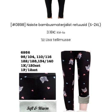
[#0898] Naiste bambusmaterjalist retuusid (S-2XL)
3.18
€
KM-ta
Lisa tellimusse