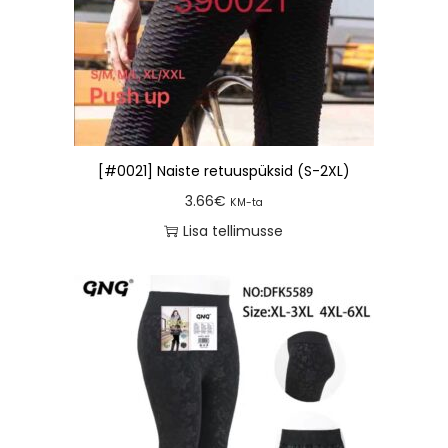
[#0021] Naiste retuuspüksid (S-2XL)
3.66
€
KM-ta
Lisa tellimusse