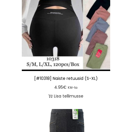
[#10318] Naiste retuusid (S-XL)
4.95
€
KM-ta
Lisa tellimusse