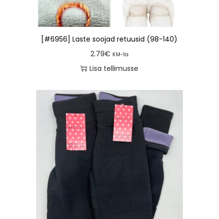
[#6956] Laste soojad retuusid (98-140)
2.79
€
KM-ta
Lisa tellimusse