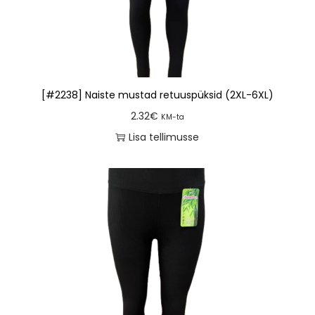
[#2238] Naiste mustad retuuspüksid (2XL-6XL)
2.32
€
KM-ta
Lisa tellimusse