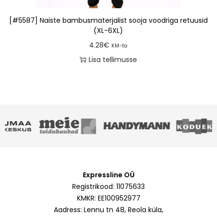
[#5587] Naiste bambusmaterjalist sooja voodriga retuusid
(XL-6XL)
4.28
€
KM-ta
Lisa tellimusse
Expressline OÜ
Registrikood: 11075633
KMKR: EE100952977
Aadress: Lennu tn 48, Reola küla,