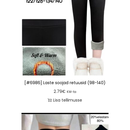
[#6986] Laste soojad retuusid (98-140)
2.79
€
KM-ta
Lisa tellimusse