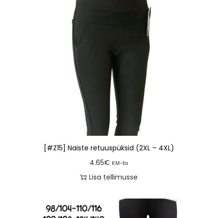
[#Z15] Naiste retuuspüksid (2XL – 4XL)
4.65
€
KM-ta
Lisa tellimusse