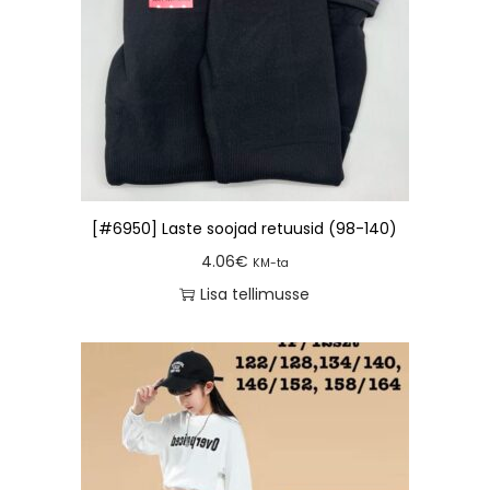
[#6950] Laste soojad retuusid (98-140)
4.06
€
KM-ta
Lisa tellimusse