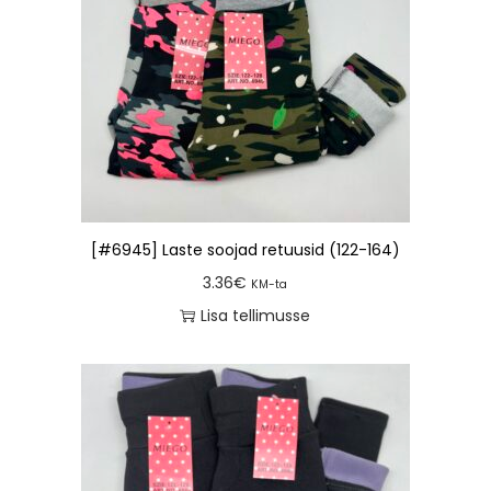
[#6945] Laste soojad retuusid (122-164)
3.36
€
KM-ta
Lisa tellimusse