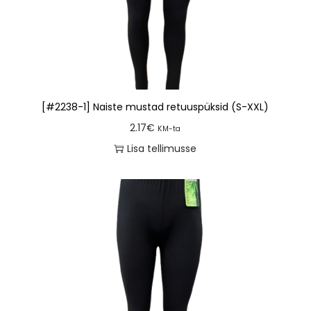
[#2238-1] Naiste mustad retuuspüksid (S-XXL)
2.17
€
KM-ta
Lisa tellimusse