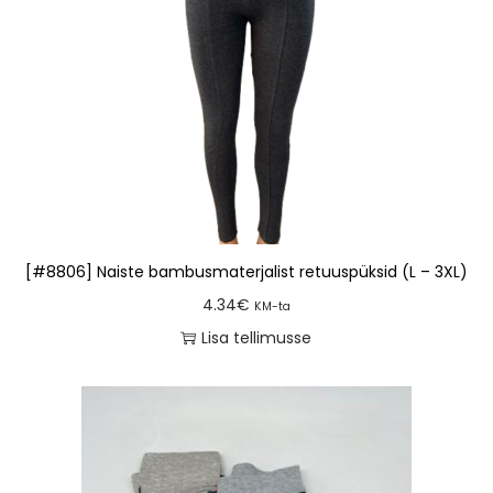
[#8806] Naiste bambusmaterjalist retuuspüksid (L – 3XL)
4.34
€
KM-ta
Lisa tellimusse