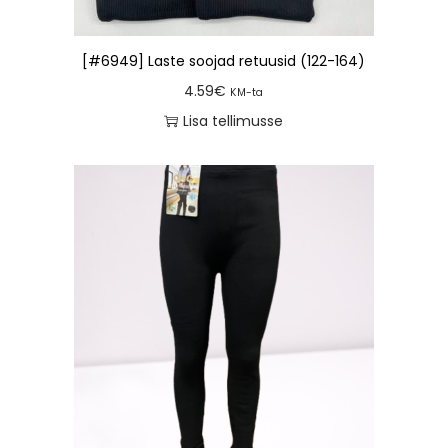
[#6949] Laste soojad retuusid (122-164)
4.59
€
KM-ta
Lisa tellimusse