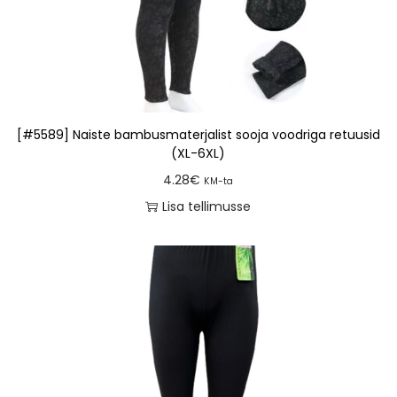
[#5589] Naiste bambusmaterjalist sooja voodriga retuusid
(XL-6XL)
4.28
€
KM-ta
Lisa tellimusse